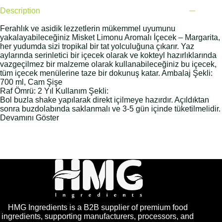
Description
Ferahlık ve asidik lezzetlerin mükemmel uyumunu
yakalayabileceğiniz Misket Limonu Aromalı İçecek – Margarita,
her yudumda sizi tropikal bir tat yolculuğuna çıkarır. Yaz
aylarında serinletici bir içecek olarak ve kokteyl hazırlıklarında
vazgeçilmez bir malzeme olarak kullanabileceğiniz bu içecek,
tüm içecek menülerine taze bir dokunuş katar. Ambalaj Şekli:
700 ml, Cam Şişe
Raf Ömrü: 2 Yıl Kullanım Şekli:
Bol buzla shake yapılarak direkt içilmeye hazırdır. Açıldıktan
sonra buzdolabında saklanmalı ve 3-5 gün içinde tüketilmelidir.
Devamını Göster
HMG Ingredients is a B2B supplier of premium food
ingredients, supporting manufacturers, processors, and