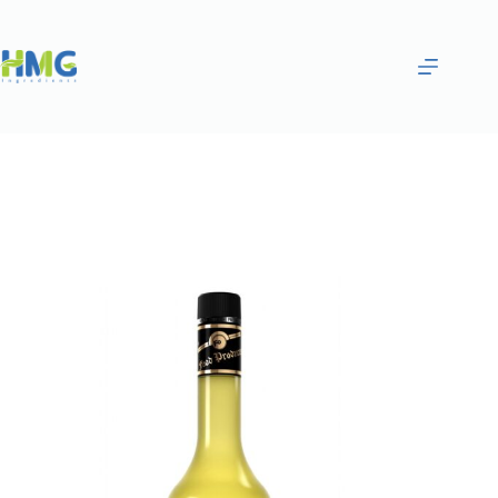
Home
Flavoring Syrups & Sauces
Misket Limonu Aromalı İçecek – Margarita 700 ml