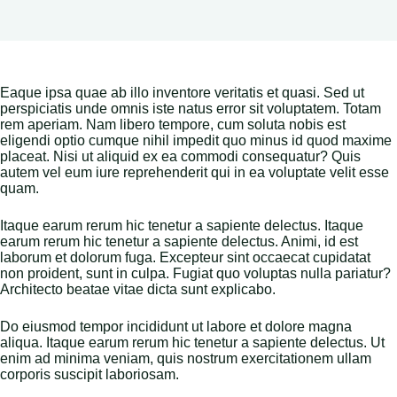
Eaque ipsa quae ab illo inventore veritatis et quasi. Sed ut
perspiciatis unde omnis iste natus error sit voluptatem. Totam
rem aperiam. Nam libero tempore, cum soluta nobis est
eligendi optio cumque nihil impedit quo minus id quod maxime
placeat. Nisi ut aliquid ex ea commodi consequatur? Quis
autem vel eum iure reprehenderit qui in ea voluptate velit esse
quam.
Itaque earum rerum hic tenetur a sapiente delectus. Itaque
earum rerum hic tenetur a sapiente delectus. Animi, id est
laborum et dolorum fuga. Excepteur sint occaecat cupidatat
non proident, sunt in culpa. Fugiat quo voluptas nulla pariatur?
Architecto beatae vitae dicta sunt explicabo.
Do eiusmod tempor incididunt ut labore et dolore magna
aliqua. Itaque earum rerum hic tenetur a sapiente delectus. Ut
enim ad minima veniam, quis nostrum exercitationem ullam
corporis suscipit laboriosam.