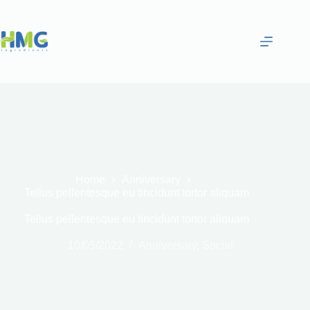
Home
Anniversary
Tellus pellentesque eu tincidunt tortor aliquam
Tellus pellentesque eu tincidunt tortor aliquam
10/05/2022
Anniversary
,
Social