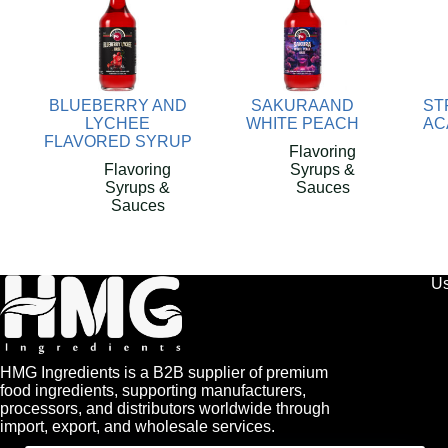
BLUEBERRY AND
SAKURAAND
ST
LYCHEE
WHITE PEACH
AC
FLAVORED SYRUP
Flavoring
Flavoring
Syrups &
Syrups &
Sauces
Sauces
Us
HMG Ingredients is a B2B supplier of premium
food ingredients, supporting manufacturers,
processors, and distributors worldwide through
import, export, and wholesale services.