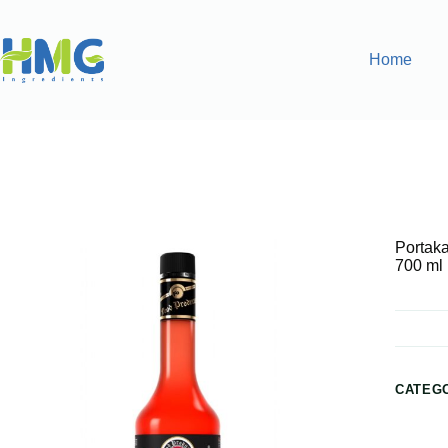
Home
Home
Flavoring Syrups & Sauces
Portakal ve Nar Aroma
Portaka
700 ml
CATEG