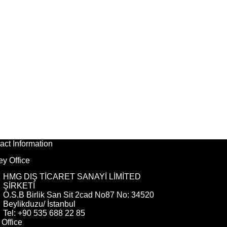
act Information
ey Office
HMG DIŞ TİCARET SANAYİ LİMİTED
ŞİRKETİ
O.S.B Birlik San Sit 2cad No87 No: 34520
Beylikduzu/ İstanbul
Tel: +90 535 688 22 85
Office