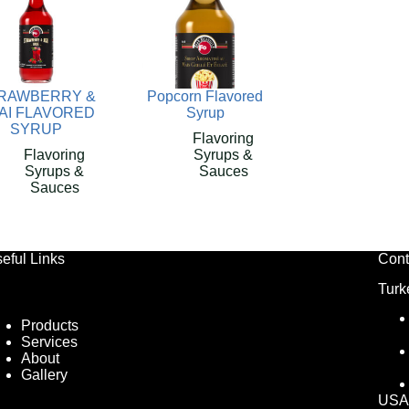
RAWBERRY &
Popcorn Flavored
AI FLAVORED
Syrup
SYRUP
Flavoring
Flavoring
Syrups &
Syrups &
Sauces
Sauces
eful Links
Cont
Turk
Products
Services
About
Gallery
USA 