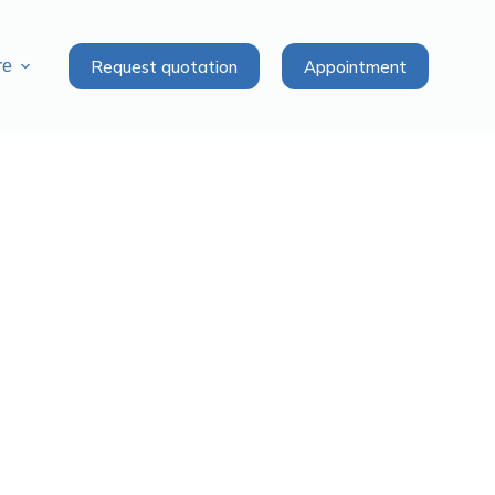
Request quotation
Appointment
re