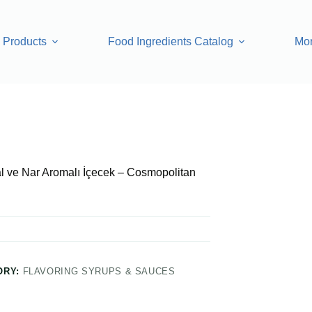
Products
Food Ingredients Catalog
Mo
lı İçecek – Cosmopolitan 700 ml
l ve Nar Aromalı İçecek – Cosmopolitan
ORY:
FLAVORING SYRUPS & SAUCES