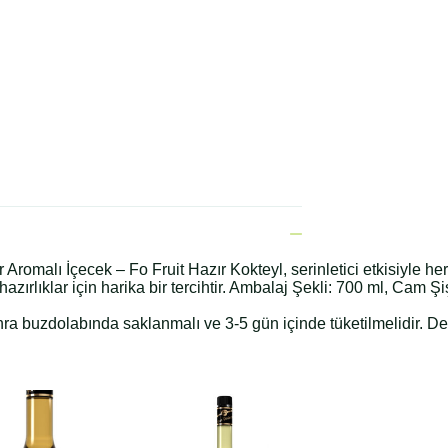
omalı İçecek – Fo Fruit Hazır Kokteyl, serinletici etkisiyle her
azırlıklar için harika bir tercihtir. Ambalaj Şekli: 700 ml, Cam Ş
onra buzdolabında saklanmalı ve 3-5 gün içinde tüketilmelidir. D