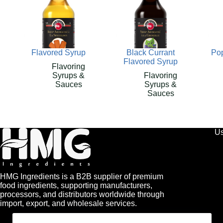
Flavored Syrup
Black Currant
Pop
Flavored Syrup
Flavoring
Syrups &
Flavoring
Sauces
Syrups &
Sauces
Us
HMG Ingredients is a B2B supplier of premium
food ingredients, supporting manufacturers,
processors, and distributors worldwide through
import, export, and wholesale services.