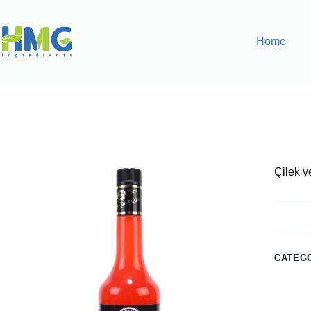
Home
Home
Flavoring Syrups & Sauces
Çilek ve Nar Aromalı İç
Çilek v
CATEG