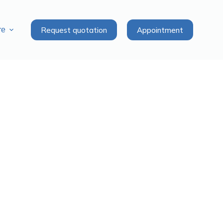
Request quotation
Appointment
re