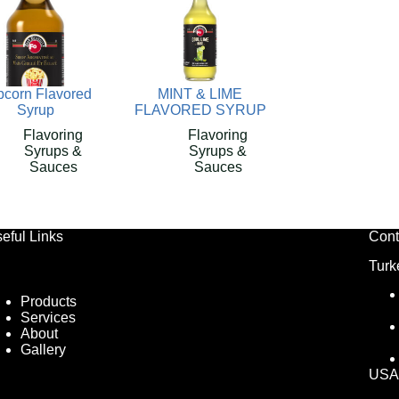
corn Flavored
MINT & LIME
Syrup
FLAVORED SYRUP
Flavoring
Flavoring
Syrups &
Syrups &
Sauces
Sauces
eful Links
Cont
Turk
Products
Services
About
Gallery
USA 