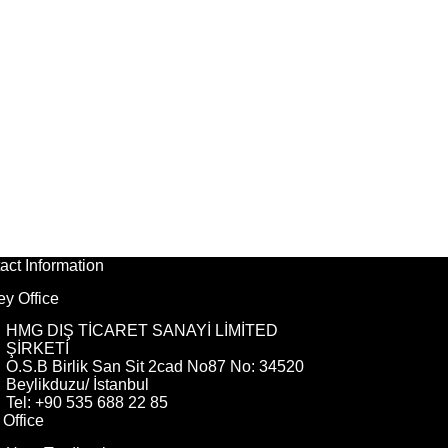
act Information
ey Office
HMG DIŞ TİCARET SANAYİ LİMİTED
ŞİRKETİ
O.S.B Birlik San Sit 2cad No87 No: 34520
Beylikduzu/ İstanbul
Tel: +90 535 688 22 85
Office